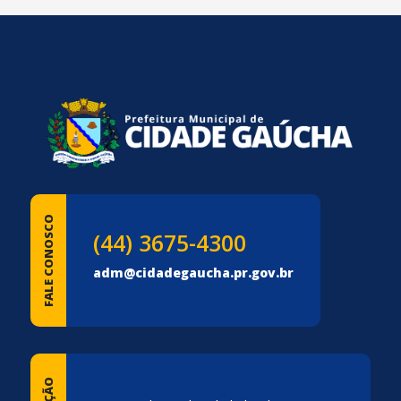
conteúdo
rodapé
FALE CONOSCO
(44) 3675-4300
adm@cidadegaucha.pr.gov.br