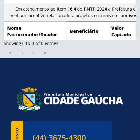
Em atendimento ao Item 16.4 do PNTP 2024 a Prefeitura de 
nenhum incentivo relacionado a projetos culturais e esportivos
Nome
Valor
Beneficiário
Patrocinador/Doador
Captado
Showing 0 to 0 of 0 entries
«
‹
›
»
conteúdo
rodapé
(44) 3675-4300