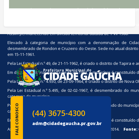
Distrito criado com a denominação de Cidade Gaúcha, pela Lei Muni
distrito de Ararauna, subordinado ao município de Rondon.
Em divisão territorial datada de 1-VII-1955, o distrito de Cidade Gaúch
Assim permanecendo em divisão territorial datada de 1-VII-1960.
conteúdo
Elevado à categoria de município com a denominação de Cidade
rodapé
desmembrado de Rondon e Cruzeiro do Oeste. Sede no atual distrito d
em 15-11-1961.
Pela Lei Estadual n.º 49, de 21-11-1962, é criado o distrito de Tapira
Em divisão territorial datada de 31-XII-1963, o município é constituído 
Pela Lei Estadual n.º 4.930, de 23-09-1964, é criado o distrito de Nov
Pela Lei Estadual n.º 5.495, de 02-02-1967, é desmembrado do muni
categoria de município.
Pela Lei Estadual n.º 5.704, de 13-11-1967, é desmembrado do municíp
FALE CONOSCO
(44) 3675-4300
categoria de município.
Em divisão territorial datada de 31-XII-1968, o município é constituído d
adm@cidadegaucha.pr.gov.br
Assim permanecendo em divisão territorial datada de 2014.
Fonte: