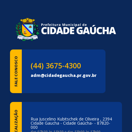
FALE CONOSCO
(44) 3675-4300
adm@cidadegaucha.pr.gov.br
LOCALIZAÇÃO
Rua Juscelino Kubitschek de Oliveira , 2394
Cidade Gaucha - Cidade Gaúcha- - 87820-
000
das 07h30 às 11h30 e das 13h00 às 17h00