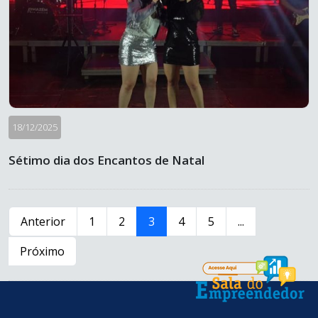
18/12/2025
Sétimo dia dos Encantos de Natal
Anterior
1
2
3
4
5
...
Próximo
conteúdo
rodapé