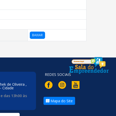
BAIXAR
REDES SOCIAIS
hek de Oliveira ,
- Cidade
 e das 13h00 às
Mapa do Site