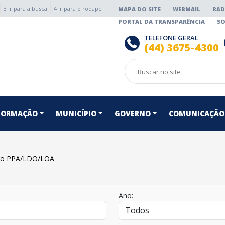
3 Ir para a busca
4 Ir para o rodapé
MAPA DO SITE
WEBMAIL
RAD
PORTAL DA TRANSPARÊNCIA
SO
TELEFONE GERAL
(44) 3675-4300
NFORMAÇÃO
MUNICÍPIO
GOVERNO
COMUNICAÇÃO
rio PPA/LDO/LOA
Ano: