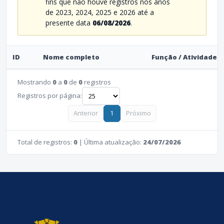
fins que não houve registros nos anos
de 2023, 2024, 2025 e 2026 até a
presente data
06/08/2026
.
ID
Nome completo
Função / Atividade
Mostrando
0
a
0
de
0
registros
Registros por página:
Anterior
1
Próximo
Total de registros:
0
| Última atualização:
24/07/2026
conteúdo
rodapé