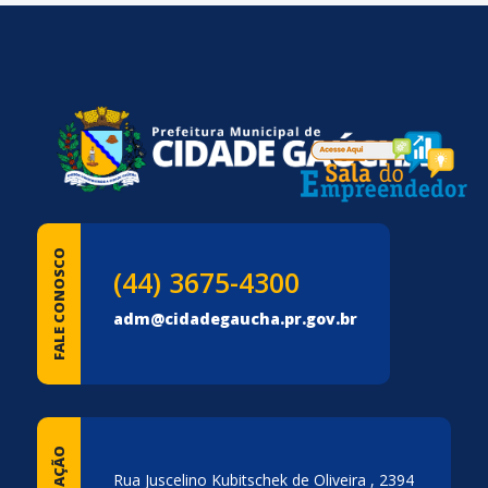
conteúdo
rodapé
FALE CONOSCO
(44) 3675-4300
adm@cidadegaucha.pr.gov.br
Rua Juscelino Kubitschek de Oliveira , 2394