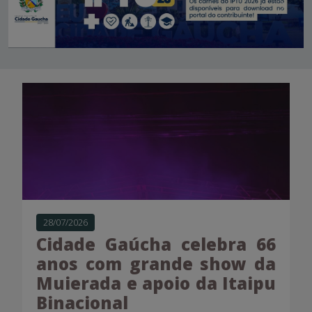
Anterior
Próxi
ra 66
24/07/2026
ow da
Resenha da Mulher
Itaipu
integra programação
66 anos de Cidade Gaúc