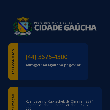
rodapé
FALE CONOSCO
(44) 3675-4300
adm@cidadegaucha.pr.gov.br
LOCALIZAÇÃO
Rua Juscelino Kubitschek de Oliveira , 2394
Cidade Gaucha - Cidade Gaúcha- - 87820-