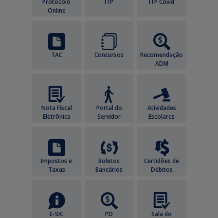
Protocolo
ITP
ITP Covid
Online
TAC
Concursos
Recomendação
ADM
Nota Fiscal
Portal do
Atividades
Eletrônica
Servidor
Escolares
Impostos e
Boletos
Certidões de
Taxas
Bancários
Débitos
E-SIC
PD
Sala do